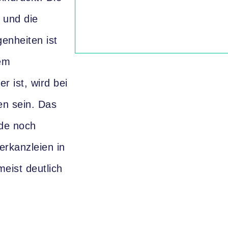
, und die
enheiten ist
em
 ist, wird bei
en sein. Das
nde noch
rkanzleien in
meist deutlich