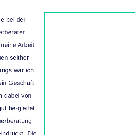
e bei der
erberater
meine Arbeit
en seither
angs war ich
 ein Geschäft
h dabei von
t be-gleitet.
uerberatung
indruckt. Die