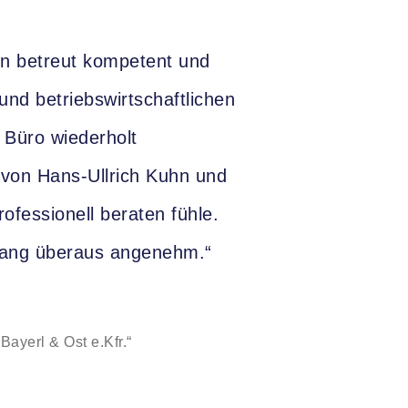
n betreut kompetent und
n und betriebswirtschaftlichen
 Büro wiederholt
 von Hans-Ullrich Kuhn und
rofessionell beraten fühle.
gang überaus angenehm.“
ayerl & Ost e.Kfr.“