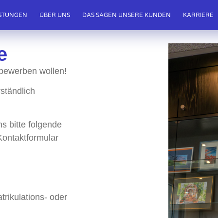
ISTUNGEN
ÜBER UNS
DAS SAGEN UNSERE KUNDEN
KARRIERE
e
s bewerben wollen!
ständlich
s bitte folgende
Kontaktformular
trikulations- oder